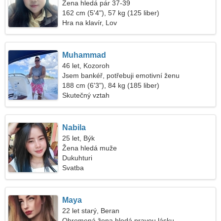
Žena hledá pár 37-39
162 cm (5'4"), 57 kg (125 liber)
Hra na klavír, Lov
Muhammad
46 let, Kozoroh
Jsem bankéř, potřebuji emotivní ženu
188 cm (6'3"), 84 kg (185 liber)
Skutečný vztah
Nabila
25 let, Býk
Žena hledá muže
Dukuhturi
Svatba
Maya
22 let starý, Beran
Ohromená žena hledá pravou lásku