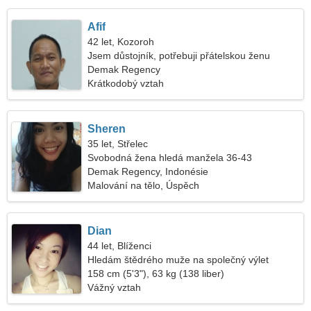
Afif
42 let, Kozoroh
Jsem důstojník, potřebuji přátelskou ženu
Demak Regency
Krátkodobý vztah
Sheren
35 let, Střelec
Svobodná žena hledá manžela 36-43
Demak Regency, Indonésie
Malování na tělo, Úspěch
Dian
44 let, Blíženci
Hledám štědrého muže na společný výlet
158 cm (5'3"), 63 kg (138 liber)
Vážný vztah