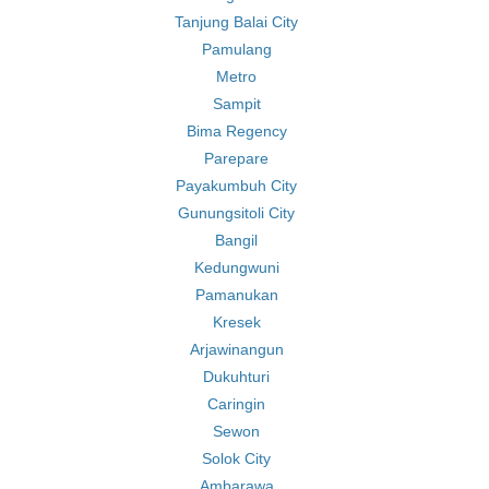
Tanjung Balai City
Pamulang
Metro
Sampit
Bima Regency
Parepare
Payakumbuh City
Gunungsitoli City
Bangil
Kedungwuni
Pamanukan
Kresek
Arjawinangun
Dukuhturi
Caringin
Sewon
Solok City
Ambarawa