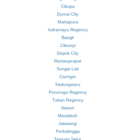
Cikupa
Dumai City
Martapura
Indramayu Regency
Bangil
Cileunyi
Depok City
Rantauprapat
Sungai Liat
Caringin
Kedungwaru
Ponorogo Regency
Tuban Regency
Sewon
Meulaboh
Jatiwangi
Purbalingga
Tanjung Selor