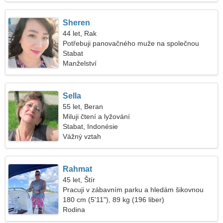
Sheren
44 let, Rak
Potřebuji panovačného muže na společnou
procházku
Stabat
Manželství
Sella
55 let, Beran
Miluji čtení a lyžování
Stabat, Indonésie
Vážný vztah
Rahmat
45 let, Štír
Pracuji v zábavním parku a hledám šikovnou
ženu
180 cm (5'11"), 89 kg (196 liber)
Rodina