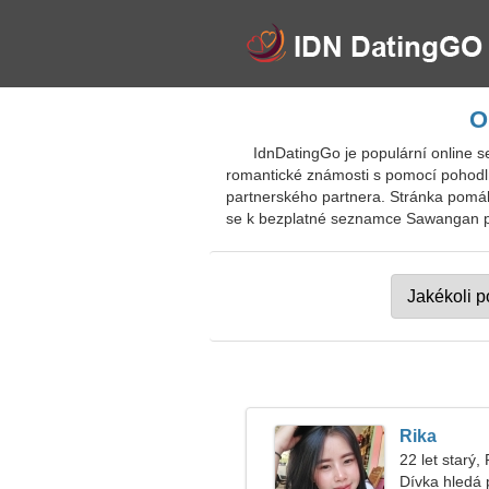
O
IdnDatingGo je populární online
romantické známosti s pomocí pohodlně p
partnerského partnera. Stránka pomáh
se k bezplatné seznamce Sawangan pro 
Rika
22 let starý,
Dívka hledá 