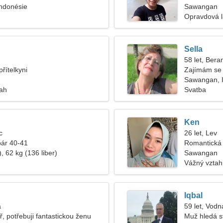
ndonésie
Sawangan
Opravdová 
Sella
58 let, Bera
řítelkyni
Zajímám se 
Sawangan, 
tah
Svatba
Ken
c
26 let, Lev
pár 40-41
Romantická
, 62 kg (136 liber)
Sawangan
Vážný vztah
Iqbal
a
59 let, Vodn
, potřebuji fantastickou ženu
Muž hledá s