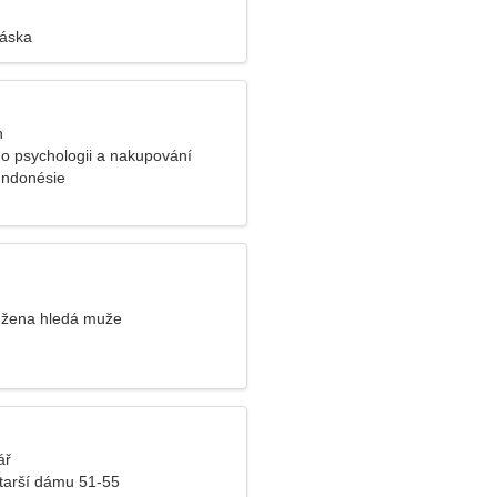
láska
n
o psychologii a nakupování
Indonésie
 žena hledá muže
ář
tarší dámu 51-55