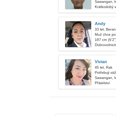
Sawangan, I
Krátkodobý 
Andy
33 let, Beran
Muž chce po
187 cm (6'2")
Dobrovolnict
Vivian
45 let, Rak
Potřebuji vá
Sawangan, I
Přátelství