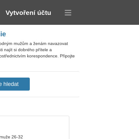
Vytvoření účtu
ie
vobodným mužům a ženám navazovat
i najít si dobrého přítele a
ostřednictvím korespondence. Připojte
 muže 26-32