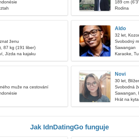
ndonésie
189 cm (6'3"
vztah
Rodina
Aldo
32 let, Kozo
znat ženu
Svobodný m
, 87 kg (191 liber)
Sawangan
ví, Jízda na kajaku
Karaoke, Tur
Novi
30 let, Blíže
žného muže na cestování
Svobodná ž
ndonésie
Sawangan, 
Hrát na kyt
Jak IdnDatingGo funguje