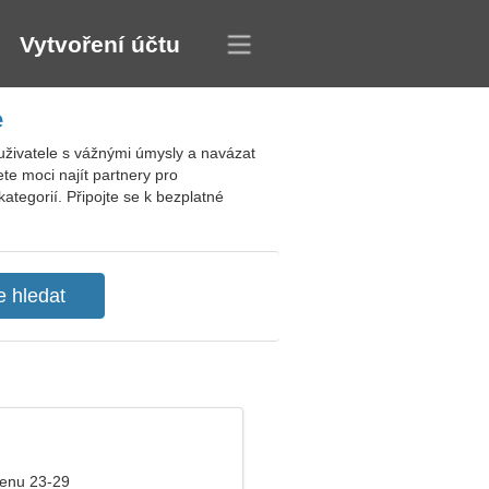
Vytvoření účtu
e
uživatele s vážnými úmysly a navázat
e moci najít partnery pro
ategorií. Připojte se k bezplatné
ženu 23-29