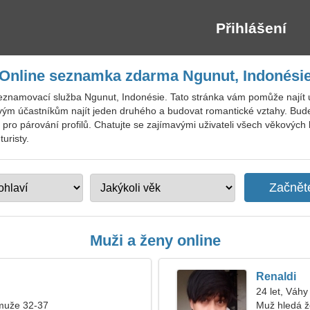
Přihlášení
Online seznamka zdarma Ngunut, Indonési
seznamovací služba Ngunut, Indonésie. Tato stránka vám pomůže najít 
ým účastníkům najít jeden druhého a budovat romantické vztahy. Budet
ro párování profilů. Chatujte se zajímavými uživateli všech věkových k
uristy.
Muži a ženy online
Renaldi
24 let, Váhy
muže 32-37
Muž hledá 