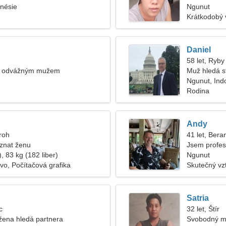
nésie
Ngunut
Krátkodobý 
Daniel
58 let, Ryby
 s odvážným mužem
Muž hledá s
Ngunut, Ind
Rodina
Andy
roh
41 let, Bera
znat ženu
Jsem profes
, 83 kg (182 liber)
Ngunut
ávo, Počítačová grafika
Skutečný vz
Satria
c
32 let, Štír
žena hledá partnera
Svobodný m