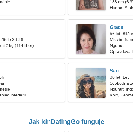
nésie
188 cm (6'3"
Hudba, Stoln
Grace
a
56 let, Blíže
přítele 28-36
Mluvím fran
, 52 kg (114 liber)
Ngunut
Opravdová 
Sari
roh
30 let, Lev
pár
Svobodná ž
nésie
Ngunut, Ind
hled interiéru
Kolo, Peníz
Jak IdnDatingGo funguje