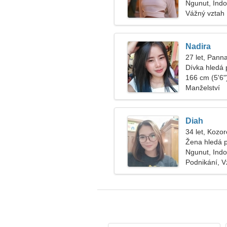
Ngunut, Indo
Vážný vztah
Nadira
27 let, Pann
Dívka hledá 
166 cm (5'6")
Manželství
Diah
34 let, Kozo
Žena hledá 
Ngunut, Indo
Podnikání, Vz