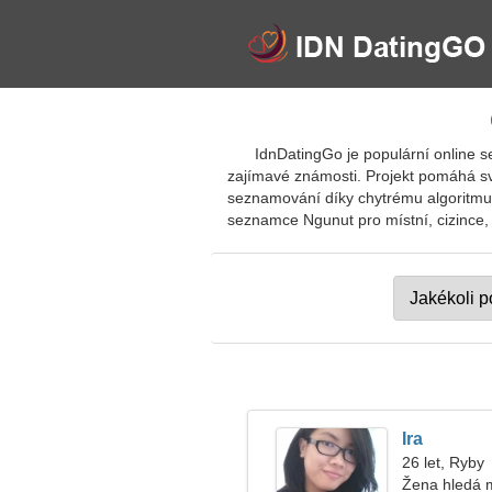
IdnDatingGo je populární online 
zajímavé známosti. Projekt pomáhá sv
seznamování díky chytrému algoritmu p
seznamce Ngunut pro místní, cizince, t
Ira
26 let, Ryby
Žena hledá 