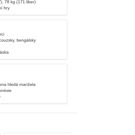
), 78 kg (171 liber)
í hry
nci
couzsky, bengálsky
láska
ena hledá manžela
onésie
e