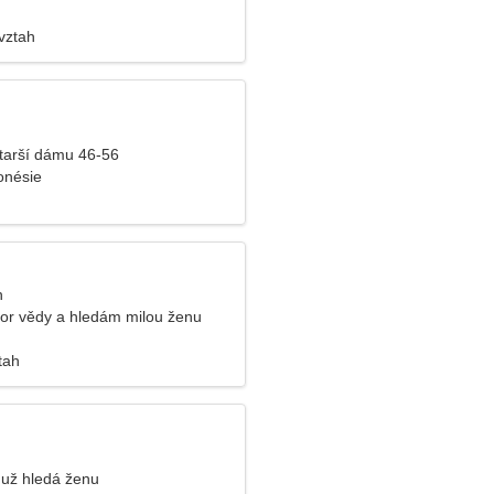
vztah
tarší dámu 46-56
onésie
n
or vědy a hledám milou ženu
tah
už hledá ženu