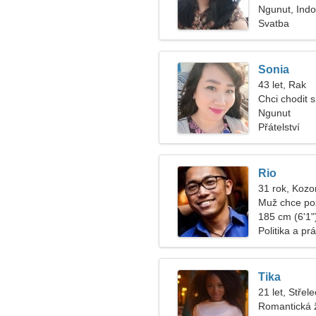
Ngunut, Indo
Svatba
Sonia
43 let, Rak
Chci chodit
Ngunut
Přátelství
Rio
31 rok, Kozo
Muž chce po
185 cm (6'1")
Politika a pr
Tika
21 let, Střele
Romantická 