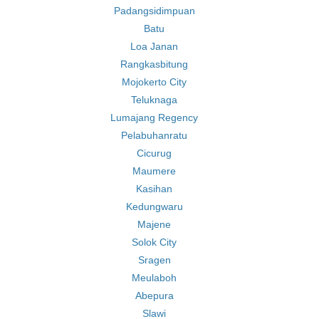
Padangsidimpuan
Batu
Loa Janan
Rangkasbitung
Mojokerto City
Teluknaga
Lumajang Regency
Pelabuhanratu
Cicurug
Maumere
Kasihan
Kedungwaru
Majene
Solok City
Sragen
Meulaboh
Abepura
Slawi