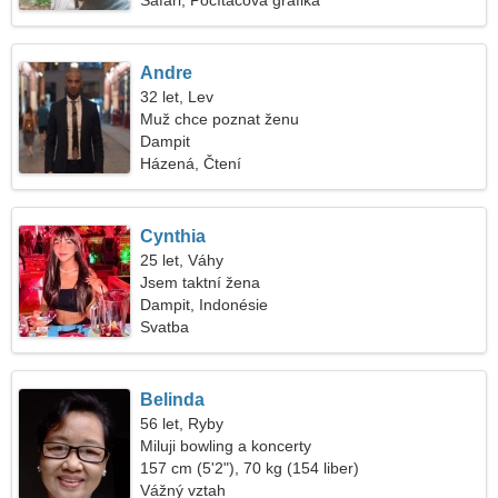
Safari, Počítačová grafika
Andre
32 let, Lev
Muž chce poznat ženu
Dampit
Házená, Čtení
Cynthia
25 let, Váhy
Jsem taktní žena
Dampit, Indonésie
Svatba
Belinda
56 let, Ryby
Miluji bowling a koncerty
157 cm (5'2"), 70 kg (154 liber)
Vážný vztah