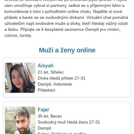
vám umožňuje vybrat si partnery, setkat se s příjemnými lidmi a
komunikovat s nimi v pohodlném online chatu. Najděte si nové
přátele a bavte se se svobodnými dívkami. Virtuální chat pomáhá
uživatelům najít svobodné muže a dívky, kteří hledají vážný vztah
a lásku. Připojte se k bezplatné seznamce Dampit pro místní,
cizince, turisty.
Muži a ženy online
Aisyah
21 let, Střelec
Dívka hledá přítele 27-31
Dampit, Indonésie
Přátelství
Fajar
35 let, Beran
Svobodný muž hledá ženu 27-31
Dampit