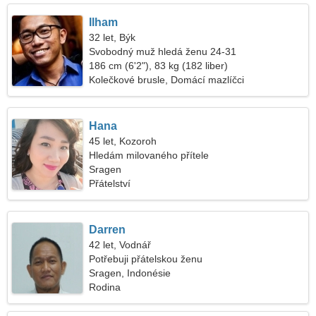
Ilham
32 let, Býk
Svobodný muž hledá ženu 24-31
186 cm (6'2"), 83 kg (182 liber)
Kolečkové brusle, Domácí mazlíčci
Hana
45 let, Kozoroh
Hledám milovaného přítele
Sragen
Přátelství
Darren
42 let, Vodnář
Potřebuji přátelskou ženu
Sragen, Indonésie
Rodina