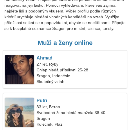
reagovat na její lásku. Pomocí vyhledávání, které vás zajímá,
najděte lidi s podobným vkusem. Výběr profilu podle různých
kritérií urychluje hledání vhodných kandidátů na vztah. Využijte
příležitost setkat se a popovídat si, abyste se necítili sami. Připojte
se k bezplatné seznamce Sragen pro místní, cizince, turisty.
Muži a ženy online
Ahmad
27 let, Ryby
Chlap hledá přítelkyni 25-28
Sragen, Indonésie
Skutečný vztah
Putri
33 let, Beran
Svobodná žena hledá manžela 38-40
Sragen
Kulečník, Pláž