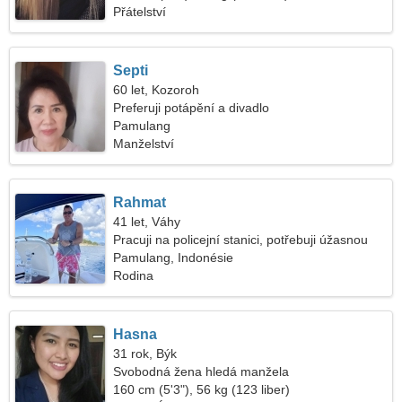
Přátelství
Septi
60 let, Kozoroh
Preferuji potápění a divadlo
Pamulang
Manželství
Rahmat
41 let, Váhy
Pracuji na policejní stanici, potřebuji úžasnou
ženu
Pamulang, Indonésie
Rodina
Hasna
31 rok, Býk
Svobodná žena hledá manžela
160 cm (5'3"), 56 kg (123 liber)