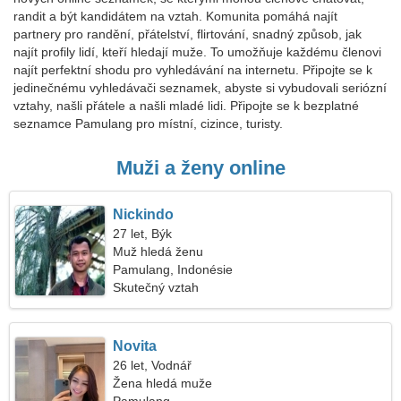
randit a být kandidátem na vztah. Komunita pomáhá najít
partnery pro randění, přátelství, flirtování, snadný způsob, jak
najít profily lidí, kteří hledají muže. To umožňuje každému členovi
najít perfektní shodu pro vyhledávání na internetu. Připojte se k
jedinečnému vyhledávači seznamek, abyste si vybudovali seriózní
vztahy, našli přátele a našli mladé lidi. Připojte se k bezplatné
seznamce Pamulang pro místní, cizince, turisty.
Muži a ženy online
Nickindo
27 let, Býk
Muž hledá ženu
Pamulang, Indonésie
Skutečný vztah
Novita
26 let, Vodnář
Žena hledá muže