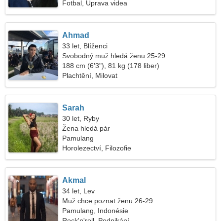
Fotbal, Úprava videa
Ahmad
33 let, Blíženci
Svobodný muž hledá ženu 25-29
188 cm (6'3"), 81 kg (178 liber)
Plachtění, Milovat
Sarah
30 let, Ryby
Žena hledá pár
Pamulang
Horolezectví, Filozofie
Akmal
34 let, Lev
Muž chce poznat ženu 26-29
Pamulang, Indonésie
Rock'n'roll, Podnikání