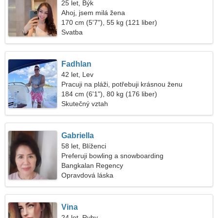
25 let, Býk
Ahoj, jsem milá žena
170 cm (5'7"), 55 kg (121 liber)
Svatba
Fadhlan
42 let, Lev
Pracuji na pláži, potřebuji krásnou ženu
184 cm (6'1"), 80 kg (176 liber)
Skutečný vztah
Gabriella
58 let, Blíženci
Preferuji bowling a snowboarding
Bangkalan Regency
Opravdová láska
Vina
24 let, Ryby