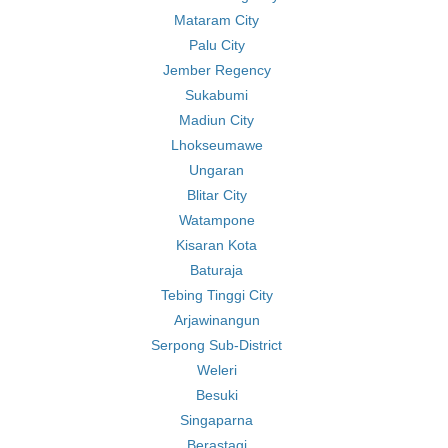
Mataram City
Palu City
Jember Regency
Sukabumi
Madiun City
Lhokseumawe
Ungaran
Blitar City
Watampone
Kisaran Kota
Baturaja
Tebing Tinggi City
Arjawinangun
Serpong Sub-District
Weleri
Besuki
Singaparna
Berastagi