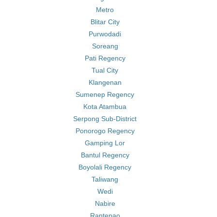
Metro
Blitar City
Purwodadi
Soreang
Pati Regency
Tual City
Klangenan
Sumenep Regency
Kota Atambua
Serpong Sub-District
Ponorogo Regency
Gamping Lor
Bantul Regency
Boyolali Regency
Taliwang
Wedi
Nabire
Rantepao