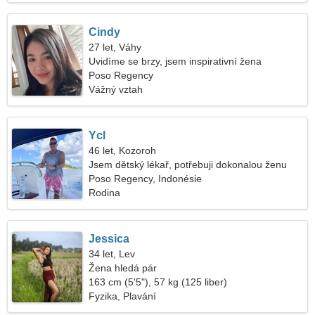
Cindy
27 let, Váhy
Uvidíme se brzy, jsem inspirativní žena
Poso Regency
Vážný vztah
Ycl
46 let, Kozoroh
Jsem dětský lékař, potřebuji dokonalou ženu
Poso Regency, Indonésie
Rodina
Jessica
34 let, Lev
Žena hledá pár
163 cm (5'5"), 57 kg (125 liber)
Fyzika, Plavání