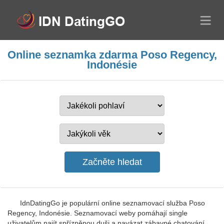
Online seznamka zdarma Poso Regency,
Indonésie
IdnDatingGo je populární online seznamovací služba Poso
Regency, Indonésie. Seznamovací weby pomáhají single
uživatelům najít spřízněnou duši a navázat zábavné chatování.