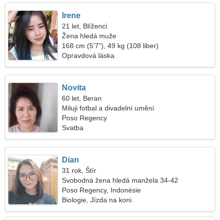
Irene
21 let, Blíženci
Žena hledá muže
168 cm (5'7"), 49 kg (108 liber)
Opravdová láska
Novita
60 let, Beran
Miluji fotbal a divadelní umění
Poso Regency
Svatba
Dian
31 rok, Štír
Svobodná žena hledá manžela 34-42
Poso Regency, Indonésie
Biologie, Jízda na koni