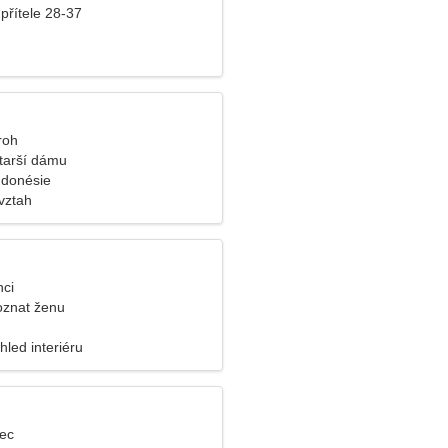
přítele 28-37
roh
tarší dámu
Indonésie
vztah
nci
oznat ženu
hled interiéru
lec