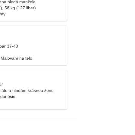
ena hledá manžela
), 58 kg (127 liber)
lmy
pár 37-40
 Malování na tělo
ář
enátu a hledám krásnou ženu
Indonésie