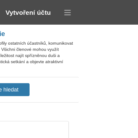
Vytvoření účtu
ie
ofily ostatních účastníků, komunikovat
. Všichni členové mohou využít
ežitost najít spřízněnou duši a
ická setkání a objevte atraktivní