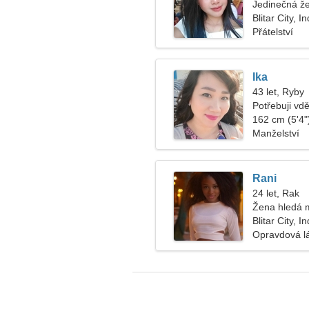
Jedinečná že
Blitar City, 
Přátelství
Ika
43 let, Ryby
Potřebuji vd
vaření
162 cm (5'4")
Manželství
Rani
24 let, Rak
Žena hledá 
Blitar City, 
Opravdová l