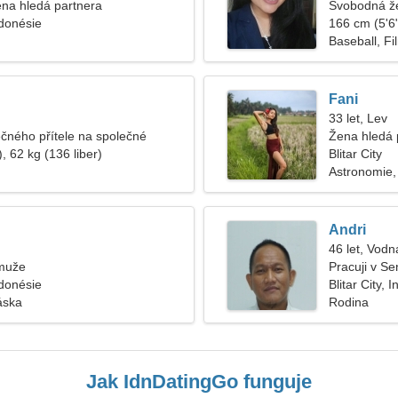
na hledá partnera
Svobodná ž
Indonésie
166 cm (5'6"
Baseball, Fi
Fani
33 let, Lev
ěčného přítele na společné
Žena hledá 
, 62 kg (136 liber)
Blitar City
Astronomie,
Andri
46 let, Vodn
muže
Pracuji v S
Indonésie
Blitar City, 
áska
Rodina
Jak IdnDatingGo funguje