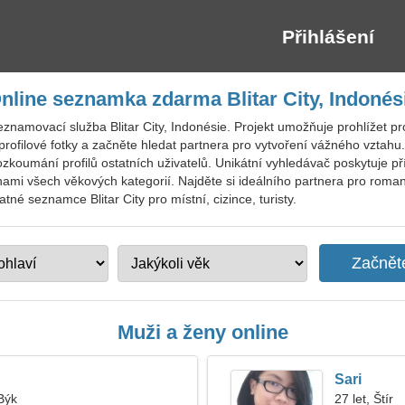
Přihlášení
nline seznamka zdarma Blitar City, Indonés
znamovací služba Blitar City, Indonésie. Projekt umožňuje prohlížet pr
 profilové fotky a začněte hledat partnera pro vytvoření vážného vztahu
zkoumání profilů ostatních uživatelů. Unikátní vyhledávač poskytuje příl
ami všech věkových kategorií. Najděte si ideálního partnera pro romant
latné seznamce Blitar City pro místní, cizince, turisty.
Muži a ženy online
Sari
 Býk
27 let, Štír