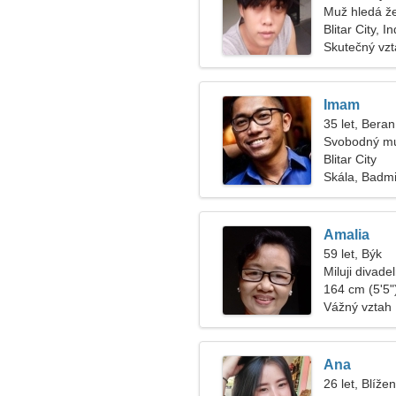
Muž hledá ž
Blitar City, 
Skutečný vz
Imam
35 let, Beran
Svobodný mu
Blitar City
Skála, Badm
Amalia
59 let, Býk
Miluji divade
164 cm (5'5")
Vážný vztah
Ana
26 let, Blížen