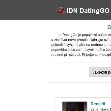
O
IdnDatingGo je populární online se
a získávat nové přátele. Nahrajte své
pokročilé vyhledávání na stránce k pro
popovídat si se zajímavými muži a žen
rodinné příležitosti. Připojte se k bezp
Renaldi
22 let starý,