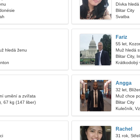
enu
Dívka hledá 
Indonésie
Blitar City
tah
Svatba
Fariz
55 let, Kozo
ž hledá ženu
Muž hledá s
Blitar City, 
inton
Krátkodobý 
Angga
32 let, Blíže
lní umění a zvířata
Muž chce p
, 67 kg (147 liber)
Blitar City
Kulečník, Vz
Rachel
ci
31 rok, Stře