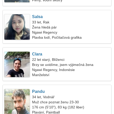
Filmy, Vodní skútry
Salsa
33 let, Rak
Žena hledá pár
Ngawi Regency
Plavba lodí, Počítačová grafika
Clara
22 let starý, Blíženci
Brzy se uvidíme, jsem výjimečná žena
Ngawi Regency, Indonésie
Manželství
Pandu
34 let, Vodnář
Muž chce poznat ženu 23-30
176 cm (5'10"), 83 kg (182 liber)
Plavání, Paintball