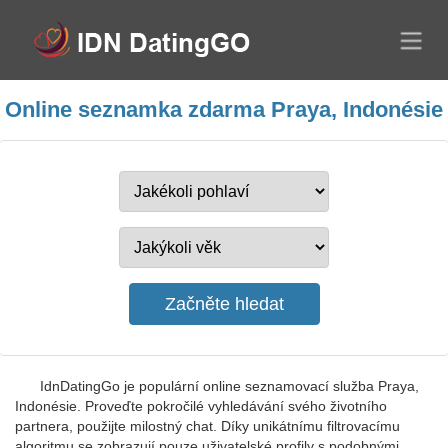
Online seznamka zdarma Praya, Indonésie
IdnDatingGo je populární online seznamovací služba Praya,
Indonésie. Proveďte pokročilé vyhledávání svého životního
partnera, použijte milostný chat. Díky unikátnímu filtrovacímu
algoritmu se zobrazují pouze uživatelské profily s podobnými