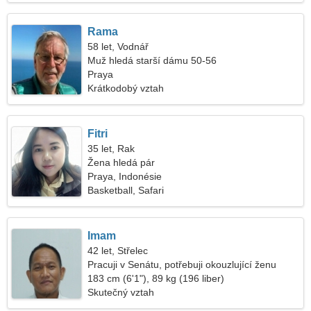
Rama
58 let, Vodnář
Muž hledá starší dámu 50-56
Praya
Krátkodobý vztah
Fitri
35 let, Rak
Žena hledá pár
Praya, Indonésie
Basketball, Safari
Imam
42 let, Střelec
Pracuji v Senátu, potřebuji okouzlující ženu
183 cm (6'1"), 89 kg (196 liber)
Skutečný vztah