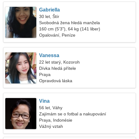
Gabriella
30 let, Štír
Svobodná žena hledá manžela
160 cm (5'3"), 64 kg (141 liber)
Opalování, Peníze
Vanessa
22 let starý, Kozoroh
Dívka hledá přítele
Praya
Opravdová láska
Vina
56 let, Váhy
Zajímám se o fotbal a nakupování
Praya, Indonésie
Vážný vztah