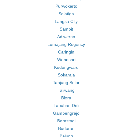
Purwokerto
Salatiga
Langsa City
Sampit
Adiwerna
Lumajang Regency
Caringin
Wonosari
Kedungwaru
Sokaraja
Tanjung Selor
Taliwang
Blora
Labuhan Deli
Gampengrejo
Berastagi
Buduran
Balung