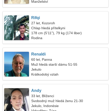
Manželství
Rifqi
27 let, Kozoroh
Chlap hledá přítelkyni
178 cm (5'11"), 79 kg (174 liber)
Rodina
Renaldi
60 let, Panna
Muž hledá starší dámu 51-55
Jekulo
Krátkodobý vztah
Andy
33 let, Blíženci
Svobodný muž hledá ženu 21-30
Jekulo, Indonésie
Videofilmy, Túra