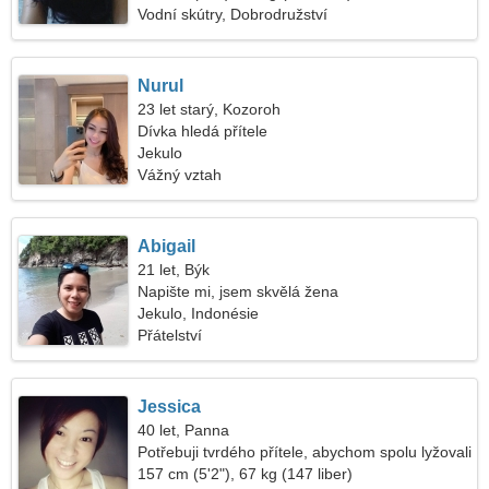
Vodní skútry, Dobrodružství
Nurul
23 let starý, Kozoroh
Dívka hledá přítele
Jekulo
Vážný vztah
Abigail
21 let, Býk
Napište mi, jsem skvělá žena
Jekulo, Indonésie
Přátelství
Jessica
40 let, Panna
Potřebuji tvrdého přítele, abychom spolu lyžovali
157 cm (5'2"), 67 kg (147 liber)