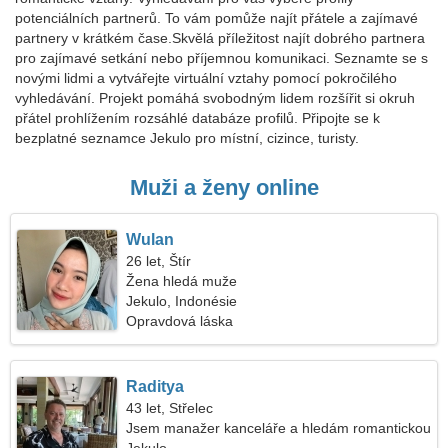
potenciálních partnerů. To vám pomůže najít přátele a zajímavé
partnery v krátkém čase.Skvělá příležitost najít dobrého partnera
pro zajímavé setkání nebo příjemnou komunikaci. Seznamte se s
novými lidmi a vytvářejte virtuální vztahy pomocí pokročilého
vyhledávání. Projekt pomáhá svobodným lidem rozšířit si okruh
přátel prohlížením rozsáhlé databáze profilů. Připojte se k
bezplatné seznamce Jekulo pro místní, cizince, turisty.
Muži a ženy online
Wulan
26 let, Štír
Žena hledá muže
Jekulo, Indonésie
Opravdová láska
Raditya
43 let, Střelec
Jsem manažer kanceláře a hledám romantickou