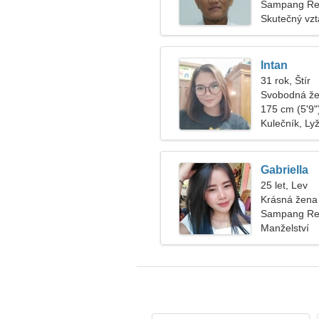
Sampang Reg
Skutečný vz
Intan
31 rok, Štír
Svobodná že
175 cm (5'9")
Kulečník, Ly
Gabriella
25 let, Lev
Krásná žena
Sampang Reg
Manželství