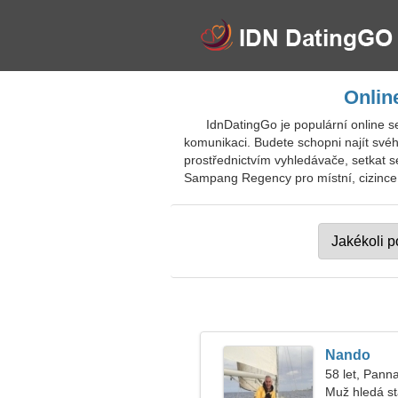
Onlin
IdnDatingGo je populární online 
komunikaci. Budete schopni najít své
prostřednictvím vyhledávače, setkat s
Sampang Regency pro místní, cizince, 
Nando
58 let, Pann
Muž hledá s