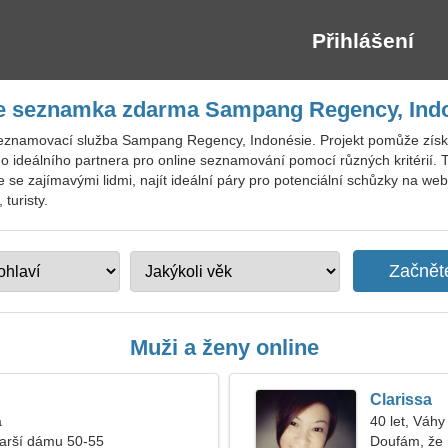
Přihlášení
e seznamka zdarma Sampang Regency, Ind
seznamovací služba Sampang Regency, Indonésie. Projekt pomůže získat
ho ideálního partnera pro online seznamování pomocí různých kritérií
e se zajímavými lidmi, najít ideální páry pro potenciální schůzky na we
turisty.
Muži a ženy online
Clarissa
a
40 let, Váhy
tarší dámu 50-55
Doufám, že 