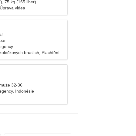
), 75 kg (165 liber)
, Úprava videa
ář
pár
egency
kolečkových bruslích, Plachtění
 muže 32-36
gency, Indonésie