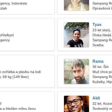
ency, Indonésie
Sampang R
vztah
Opravdová 
Tyas
23 let starý
řítelkyni
Dívka hledá 
gency
Sampang Re
Svatba
Rama
36 let, Štír
 zvířátka a plavbu na lodi
Muž chce po
, 68 kg (149 liber)
Sampang R
Kuželky, Hi
Aldi
ř
32 let, Kozo
ta a hledám milou ženu
Svobodný m