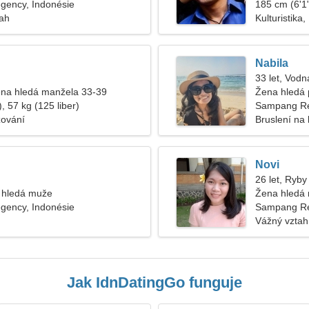
ency, Indonésie
185 cm (6'1"
tah
Kulturistika
Nabila
33 let, Vodn
na hledá manžela 33-39
Žena hledá 
, 57 kg (125 liber)
Sampang R
žování
Bruslení na 
Novi
26 let, Ryby
 hledá muže
Žena hledá
ency, Indonésie
Sampang Re
Vážný vztah
Jak IdnDatingGo funguje