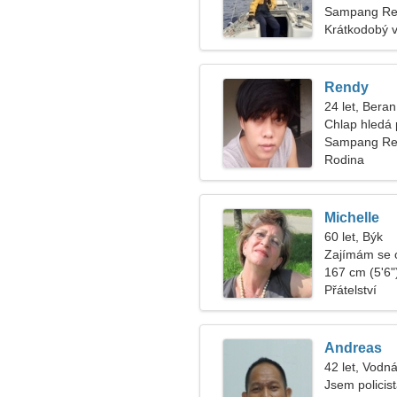
Sampang Reg
Krátkodobý 
Rendy
24 let, Beran
Chlap hledá p
Sampang Re
Rodina
Michelle
60 let, Býk
Zajímám se o
167 cm (5'6")
Přátelství
Andreas
42 let, Vodná
Jsem policis