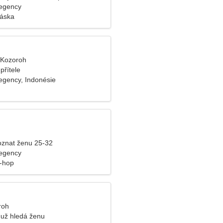
egency
láska
, Kozoroh
přítele
gency, Indonésie
znat ženu 25-32
egency
p-hop
roh
už hledá ženu