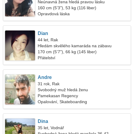
Neúnavná žena hledá pravou lásku
160 cm (5'3"), 53 kg (116 liber)
Opravdová láska
Dian
44 let, Rak
Hledám skvělého kamaráda na zábavu
170 cm (5'7"), 66 kg (145 liber)
Přátelství
Andre
31 rok, Rak
Svobodný muž hledá ženu
Pamekasan Regency
Opalování, Skateboarding
Dina
35 let, Vodnář
Svobodná žena hledá manžela 36-42