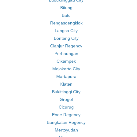
Lubuklinggau City
Bitung
Batu
Rengasdengklok
Langsa City
Bontang City
Cianjur Regency
Perbaungan
Cikampek
Mojokerto City
Martapura
Klaten
Bukittinggi City
Grogol
Cicurug
Ende Regency
Bangkalan Regency
Mertoyudan