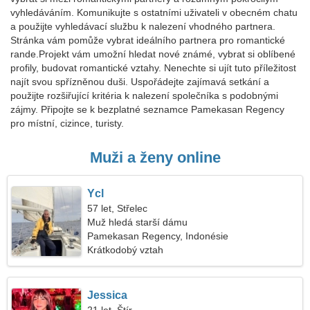
vyhledáváním. Komunikujte s ostatními uživateli v obecném chatu
a použijte vyhledávací službu k nalezení vhodného partnera.
Stránka vám pomůže vybrat ideálního partnera pro romantické
rande.Projekt vám umožní hledat nové známé, vybrat si oblíbené
profily, budovat romantické vztahy. Nenechte si ujít tuto příležitost
najít svou spřízněnou duši. Uspořádejte zajímavá setkání a
použijte rozšiřující kritéria k nalezení společníka s podobnými
zájmy. Připojte se k bezplatné seznamce Pamekasan Regency
pro místní, cizince, turisty.
Muži a ženy online
Ycl
57 let, Střelec
Muž hledá starší dámu
Pamekasan Regency, Indonésie
Krátkodobý vztah
Jessica