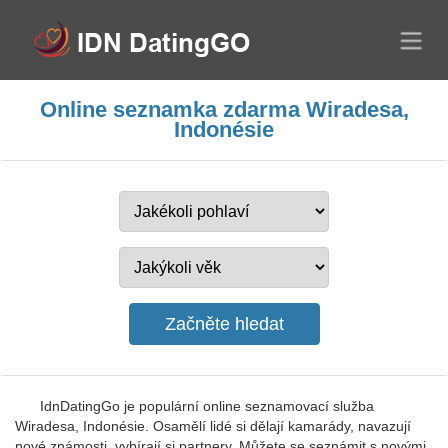
Online seznamka zdarma Wiradesa,
Indonésie
IdnDatingGo je populární online seznamovací služba
Wiradesa, Indonésie. Osamělí lidé si dělají kamarády, navazují
nové známosti, vybírají si partnery. Můžete se seznámit s novými