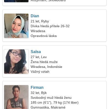
Rozjímání, Snowboard
Dian
21 let, Ryby
Dívka hledá přítele 26-32
Wiradesa
Opravdová láska
Salsa
27 let, Lev
Žena hledá muže
Wiradesa, Indonésie
Vážný vztah
Firman
32 let, Býk
Svobodný muž hledá ženu
185 cm (6'1"), 79 kg (174 liber)
Gymnastika, Makramé