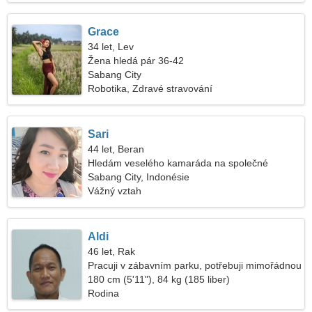
Grace
34 let, Lev
Žena hledá pár 36-42
Sabang City
Robotika, Zdravé stravování
Sari
44 let, Beran
Hledám veselého kamaráda na společné
cestování
Sabang City, Indonésie
Vážný vztah
Aldi
46 let, Rak
Pracuji v zábavním parku, potřebuji mimořádnou
ženu
180 cm (5'11"), 84 kg (185 liber)
Rodina