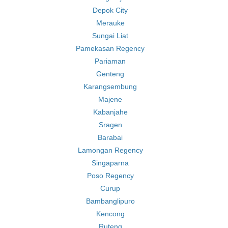
Depok City
Merauke
Sungai Liat
Pamekasan Regency
Pariaman
Genteng
Karangsembung
Majene
Kabanjahe
Sragen
Barabai
Lamongan Regency
Singaparna
Poso Regency
Curup
Bambanglipuro
Kencong
Ruteng