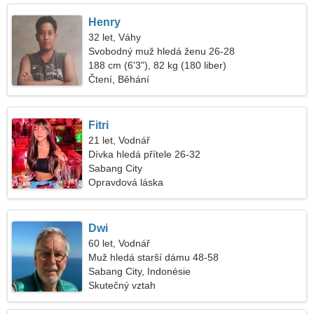
Henry
32 let, Váhy
Svobodný muž hledá ženu 26-28
188 cm (6'3"), 82 kg (180 liber)
Čtení, Běhání
Fitri
21 let, Vodnář
Dívka hledá přítele 26-32
Sabang City
Opravdová láska
Dwi
60 let, Vodnář
Muž hledá starší dámu 48-58
Sabang City, Indonésie
Skutečný vztah