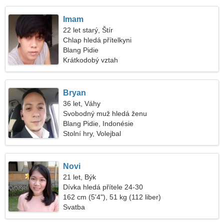
Imam
22 let starý, Štír
Chlap hledá přítelkyni
Blang Pidie
Krátkodobý vztah
Bryan
36 let, Váhy
Svobodný muž hledá ženu
Blang Pidie, Indonésie
Stolní hry, Volejbal
Novi
21 let, Býk
Dívka hledá přítele 24-30
162 cm (5'4"), 51 kg (112 liber)
Svatba