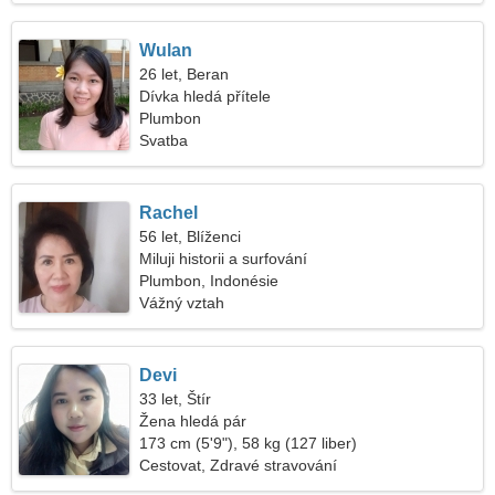
Wulan
26 let, Beran
Dívka hledá přítele
Plumbon
Svatba
Rachel
56 let, Blíženci
Miluji historii a surfování
Plumbon, Indonésie
Vážný vztah
Devi
33 let, Štír
Žena hledá pár
173 cm (5'9"), 58 kg (127 liber)
Cestovat, Zdravé stravování