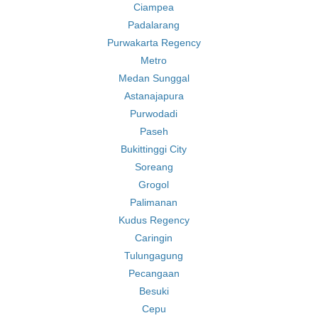
Ciampea
Padalarang
Purwakarta Regency
Metro
Medan Sunggal
Astanajapura
Purwodadi
Paseh
Bukittinggi City
Soreang
Grogol
Palimanan
Kudus Regency
Caringin
Tulungagung
Pecangaan
Besuki
Cepu