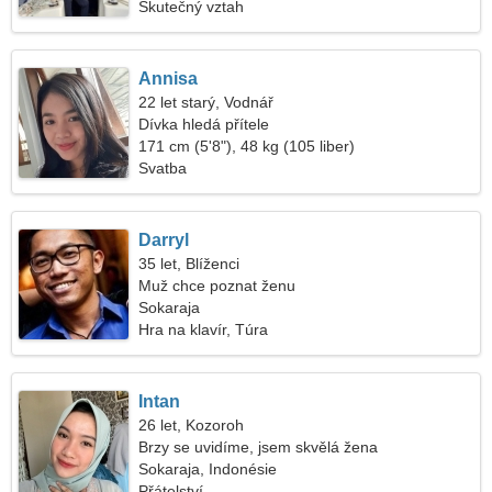
Skutečný vztah
Annisa
22 let starý, Vodnář
Dívka hledá přítele
171 cm (5'8"), 48 kg (105 liber)
Svatba
Darryl
35 let, Blíženci
Muž chce poznat ženu
Sokaraja
Hra na klavír, Túra
Intan
26 let, Kozoroh
Brzy se uvidíme, jsem skvělá žena
Sokaraja, Indonésie
Přátelství