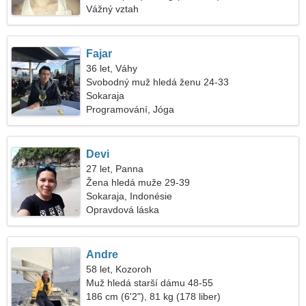
Vážný vztah
Fajar
36 let, Váhy
Svobodný muž hledá ženu 24-33
Sokaraja
Programování, Jóga
Devi
27 let, Panna
Žena hledá muže 29-39
Sokaraja, Indonésie
Opravdová láska
Andre
58 let, Kozoroh
Muž hledá starší dámu 48-55
186 cm (6'2"), 81 kg (178 liber)