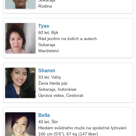
Sokaraja
Rodina
Tyas
60 let, Býk
Rád jezdím na lodích a autech
Sokaraja
Manželství
Sharon
33 let, Váhy
Žena hledá pár
Sokaraja, Indonésie
Úprava videa, Cestovat
Bella
40 let, Štír
Hledám svůdného muže na společné lyžování
166 cm (5'6"), 67 kg (147 liber)