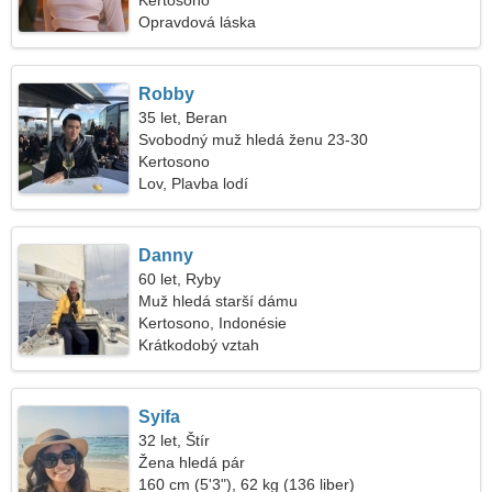
Kertosono
Opravdová láska
Robby
35 let, Beran
Svobodný muž hledá ženu 23-30
Kertosono
Lov, Plavba lodí
Danny
60 let, Ryby
Muž hledá starší dámu
Kertosono, Indonésie
Krátkodobý vztah
Syifa
32 let, Štír
Žena hledá pár
160 cm (5'3"), 62 kg (136 liber)