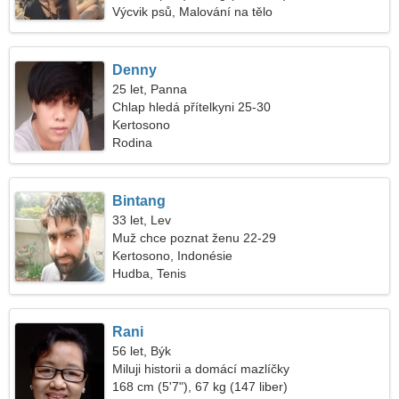
Výcvik psů, Malování na tělo
Denny
25 let, Panna
Chlap hledá přítelkyni 25-30
Kertosono
Rodina
Bintang
33 let, Lev
Muž chce poznat ženu 22-29
Kertosono, Indonésie
Hudba, Tenis
Rani
56 let, Býk
Miluji historii a domácí mazlíčky
168 cm (5'7"), 67 kg (147 liber)