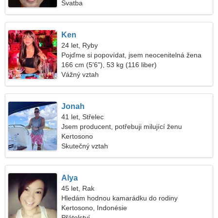
Svatba
Ken
24 let, Ryby
Pojďme si popovídat, jsem neocenitelná žena
166 cm (5'6"), 53 kg (116 liber)
Vážný vztah
Jonah
41 let, Střelec
Jsem producent, potřebuji milující ženu
Kertosono
Skutečný vztah
Alya
45 let, Rak
Hledám hodnou kamarádku do rodiny
Kertosono, Indonésie
Přátelství