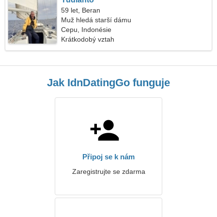
59 let, Beran
Muž hledá starší dámu
Cepu, Indonésie
Krátkodobý vztah
Jak IdnDatingGo funguje
Připoj se k nám
Zaregistrujte se zdarma