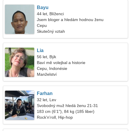
Bayu
44 let, Blíženci
Jsem bloger a hledám hodnou ženu
Cepu
Skutečný vztah
Lia
56 let, Býk
Baví mě volejbal a historie
Cepu, Indonésie
Manželství
Farhan
32 let, Lev
Svobodný muž hledá ženu 21-31
183 cm (6'1"), 84 kg (185 liber)
Rock'n'roll, Hip-hop