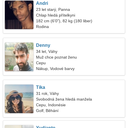
Andri
23 let starý, Panna
Chlap hledá přítelkyni
182 cm (6'0"), 82 kg (180 liber)
Rodina
Denny
34 let, Váhy
Muž chce poznat ženu
Cepu
Nákup, Vodové barvy
Tika
31 rok, Váhy
Svobodná žena hledá manžela
Cepu, Indonésie
Golf, Běhání
Yudianto