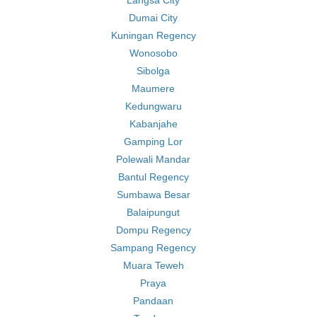
Langsa City
Dumai City
Kuningan Regency
Wonosobo
Sibolga
Maumere
Kedungwaru
Kabanjahe
Gamping Lor
Polewali Mandar
Bantul Regency
Sumbawa Besar
Balaipungut
Dompu Regency
Sampang Regency
Muara Teweh
Praya
Pandaan