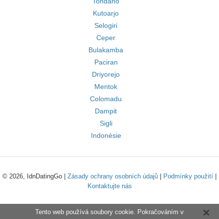
Tondano
Kutoarjo
Selogiri
Ceper
Bulakamba
Paciran
Driyorejo
Mentok
Colomadu
Dampit
Sigli
Indonésie
© 2026, IdnDatingGo |
Zásady ochrany osobních údajů
|
Podmínky použití
|
Kontaktujte nás
Tento web používá soubory cookie. Pokračováním v