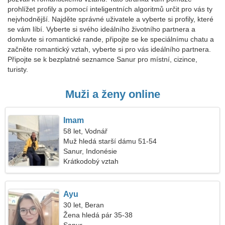
prohlížet profily a pomocí inteligentních algoritmů určit pro vás ty
nejvhodnější. Najděte správné uživatele a vyberte si profily, které
se vám líbí. Vyberte si svého ideálního životního partnera a
domluvte si romantické rande, připojte se ke speciálnímu chatu a
začněte romantický vztah, vyberte si pro vás ideálního partnera.
Připojte se k bezplatné seznamce Sanur pro místní, cizince,
turisty.
Muži a ženy online
Imam
58 let, Vodnář
Muž hledá starší dámu 51-54
Sanur, Indonésie
Krátkodobý vztah
Ayu
30 let, Beran
Žena hledá pár 35-38