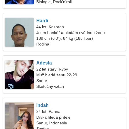
Biologie, Rock'n'roll
Hardi
44 let, Kozoroh
Jsem bankéř a hledám svůdnou ženu
189 cm (6'3"), 84 kg (185 liber)
Rodina
Adesta
22 let starý, Ryby
Muž hledá ženu 22-29
Sanur
Skutečný vztah
Indah
24 let, Panna
Dívka hledá přítele
Sanur, Indonésie
Svatba