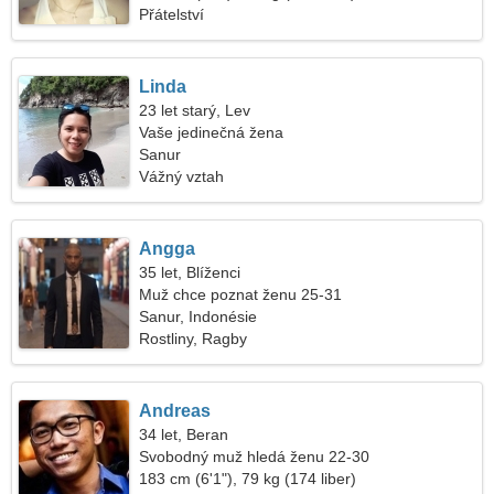
Přátelství
Linda
23 let starý, Lev
Vaše jedinečná žena
Sanur
Vážný vztah
Angga
35 let, Blíženci
Muž chce poznat ženu 25-31
Sanur, Indonésie
Rostliny, Ragby
Andreas
34 let, Beran
Svobodný muž hledá ženu 22-30
183 cm (6'1"), 79 kg (174 liber)