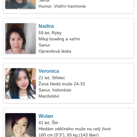
Sanur
Humor, Vnitřní harmonie
Nadira
59 let, Ryby
Miluji bowling a vařím
Sanur
Opravdová láska
Veronica
21 let, Střelec
Žena hledá muže 24-33
Sanur, Indonésie
Manželství
Wulan
41 let, Štír
Hledám vděčného muže na celý život
160 cm (5'3"), 65 kg (143 liber)