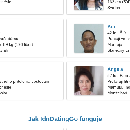
onésie
162 cm (5'4"
Svatba
Adi
c
42 let, Štír
tarší dámu
Pracuji ve 
, 89 kg (196 liber)
Mamuju
vztah
Skutečný vz
Angela
57 let, Pann
stného přítele na cestování
Preferuji fit
onésie
Mamuju, In
áska
Manželství
Jak IdnDatingGo funguje