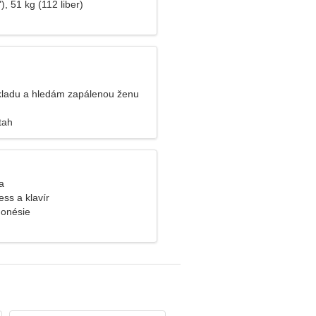
), 51 kg (112 liber)
skladu a hledám zapálenou ženu
tah
a
ness a klavír
donésie