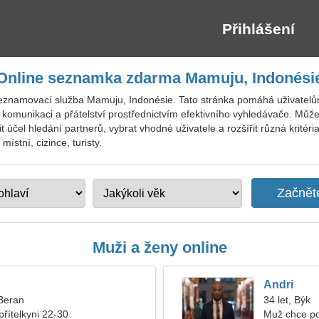
Přihlášení
Online seznamka zdarma Mamuju, Indonési
seznamovací služba Mamuju, Indonésie. Tato stránka pomáhá uživatelům
 komunikaci a přátelství prostřednictvím efektivního vyhledávače. Může
účel hledání partnerů, vybrat vhodné uživatele a rozšířit různá kritéria
stní, cizince, turisty.
Muži a ženy online
Andri
 Beran
34 let, Býk
přítelkyni 22-30
Muž chce po