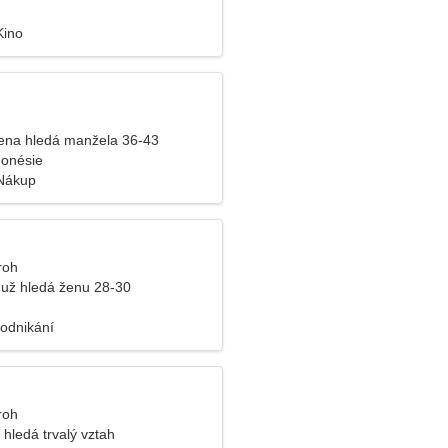
Kino
ena hledá manžela 36-43
donésie
 Nákup
roh
už hledá ženu 28-30
Podnikání
roh
hledá trvalý vztah