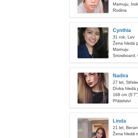
Mamuju, Ind
Rodina
Cynthia
31 rok, Lev
Žena hledá 
Mamuju
Snowboard,
Nadira
27 let, Střele
Dívka hledá p
168 cm (5'7")
Přátelství
Linda
21 let, Beran
Žena hledá 