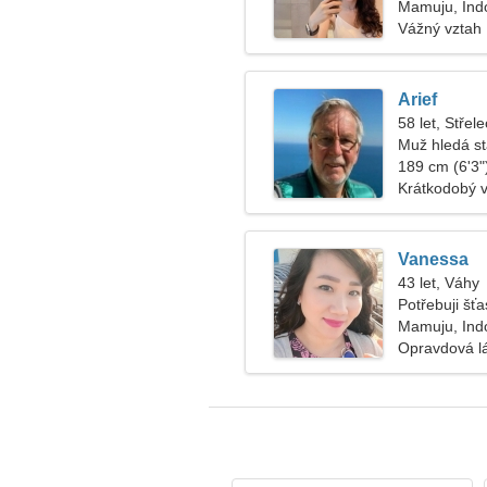
Mamuju, Ind
Vážný vztah
Arief
58 let, Střele
Muž hledá s
189 cm (6'3")
Krátkodobý 
Vanessa
43 let, Váhy
Potřebuji šťa
Mamuju, Ind
Opravdová l