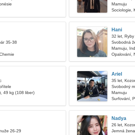
onésie
Mamuju
Sociologie, 
Hani
32 let, Ryby
pár 35-38
Svobodná ž
Mamuju, In
 Chemie
Opalování,
Ariel
c
35 let, Kozo
řítele
Svobodný m
, 49 kg (108 liber)
Mamuju
Surfování, 
Nadya
26 let, Kozo
muže 26-29
Jemná žena 