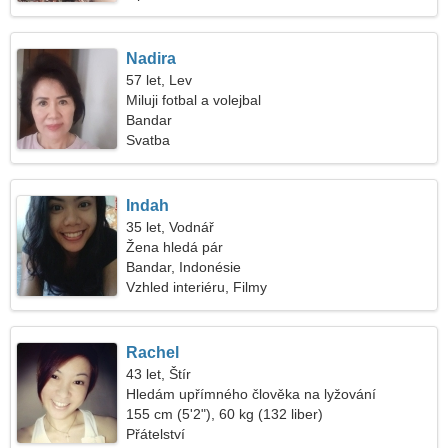
Nadira
57 let, Lev
Miluji fotbal a volejbal
Bandar
Svatba
Indah
35 let, Vodnář
Žena hledá pár
Bandar, Indonésie
Vzhled interiéru, Filmy
Rachel
43 let, Štír
Hledám upřímného člověka na lyžování
155 cm (5'2"), 60 kg (132 liber)
Přátelství