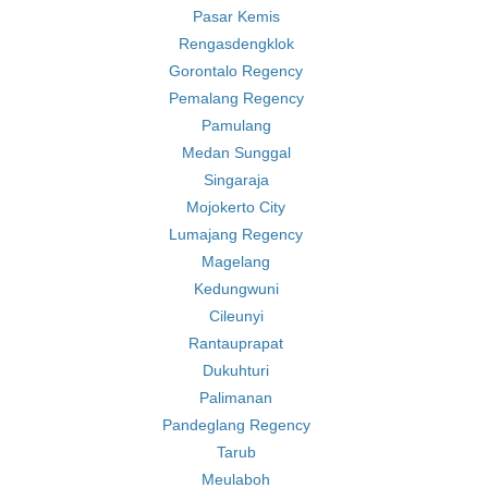
Pasar Kemis
Rengasdengklok
Gorontalo Regency
Pemalang Regency
Pamulang
Medan Sunggal
Singaraja
Mojokerto City
Lumajang Regency
Magelang
Kedungwuni
Cileunyi
Rantauprapat
Dukuhturi
Palimanan
Pandeglang Regency
Tarub
Meulaboh