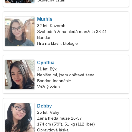
Skutečný vztah
Muthia
32 let, Kozoroh
Svobodná žena hledá manžela 38-41
Bandar
Hra na klavír, Biologie
Cynthia
21 let, Býk
Napište mi, jsem obětavá žena
Bandar, Indonésie
Vážný vztah
Debby
25 let, Váhy
Žena hledá muže 26-37
174 cm (5'9"), 51 kg (112 liber)
Opravdová láska