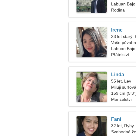
Labuan Bajo,
Rodina
Irene
23 let starý,
Vaše půvabn
Labuan Bajo
Přátelství
Linda
55 let, Lev
Miluji surfová
159 cm (5'3")
Manželství
Fani
32 let, Ryby
Svobodná že