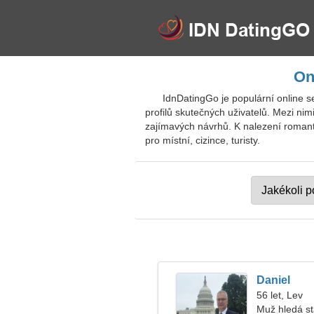
On
IdnDatingGo je populární online 
profilů skutečných uživatelů. Mezi nim
zajímavých návrhů. K nalezení romanti
pro místní, cizince, turisty.
Daniel
56 let, Lev
Muž hledá s