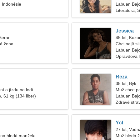
 Indonésie
Labuan Baj
Literatura, 
Jessica
 Beran
45 let, Kozo
á žena
Chci najít si
Labuan Bajo
Opravdová 
Reza
35 let, Býk
ní a jízdu na lodi
Muž chce p
, 61 kg (134 liber)
Labuan Baj
Zdravé strav
Ycl
27 let, Vodn
na hledá manžela
Muž hledá 