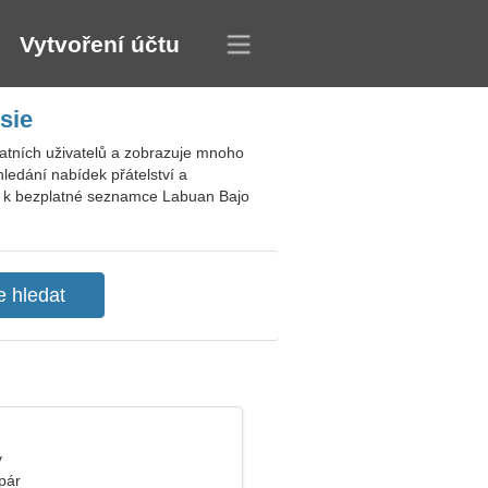
Vytvoření účtu
sie
atních uživatelů a zobrazuje mnoho
hledání nabídek přátelství a
 se k bezplatné seznamce Labuan Bajo
y
pár