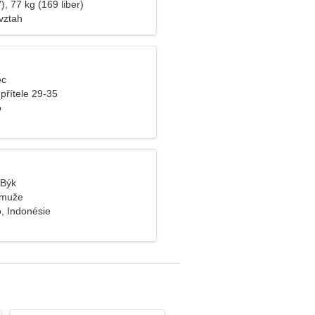
), 77 kg (169 liber)
vztah
ec
přítele 29-35
o
 Býk
 muže
, Indonésie