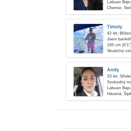
Labuan Bajo,
Chemie, Stol
Timoty
42 let, Blížen
Jsem bankéř,
185 cm (6'1")
Skutečný vz
Andy
33 let, Střele
Svobodný mu
Labuan Bajo,
Házená, Šip