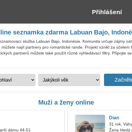
Přihlášení
line seznamka zdarma Labuan Bajo, Indoné
seznamovací služba Labuan Bajo, Indonésie. Komunita určuje zájmy ost
i můžete najít partnery pro romantické rande. Projekt vznikl za účelem 
ckých partnerů můžete také použít různé vyhledávací filtry. Připojte
Muži a ženy online
Dian
31 rok, Váh
tarší dámu 44-51
Žena hledá 