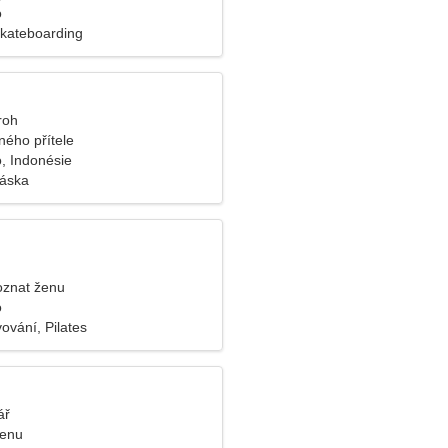
o
Skateboarding
roh
lného přítele
, Indonésie
láska
oznat ženu
o
ování, Pilates
ář
ženu