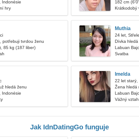
 Indonésie
182 cm (6'0"
ní hry
Krátkodobý 
Muthia
ci
24 let, Střel
 potřebuji tvrdou ženu
Dívka hledá 
, 85 kg (187 liber)
Labuan Baj
tah
Svatba
Imelda
c
22 let starý,
ž hledá ženu
Žena hledá
 Indonésie
Labuan Bajo
ky
Vážný vztah
Jak IdnDatingGo funguje