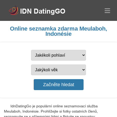
Online seznamka zdarma Meulaboh,
Indonésie
IdnDatingGo je populární online seznamovací služba
Meulaboh, Indonésie. Prohlížejte si fotky ostatních členů,
seznamujte se s příjemnými lidmi a flirtujte se spoustou