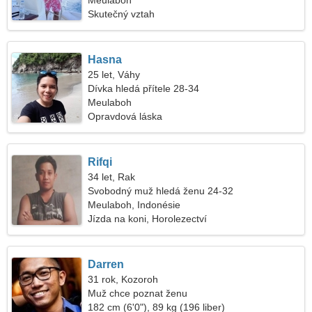
Meulaboh
Skutečný vztah
Hasna
25 let, Váhy
Dívka hledá přítele 28-34
Meulaboh
Opravdová láska
Rifqi
34 let, Rak
Svobodný muž hledá ženu 24-32
Meulaboh, Indonésie
Jízda na koni, Horolezectví
Darren
31 rok, Kozoroh
Muž chce poznat ženu
182 cm (6'0"), 89 kg (196 liber)