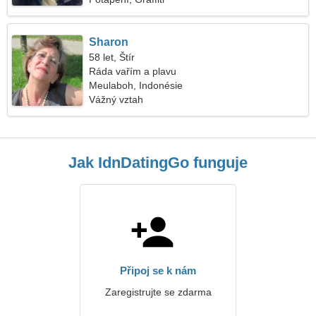
Sharon
58 let, Štír
Ráda vařím a plavu
Meulaboh, Indonésie
Vážný vztah
Jak IdnDatingGo funguje
Připoj se k nám
Zaregistrujte se zdarma