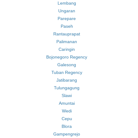
Lembang
Ungaran
Parepare
Paseh
Rantauprapat
Palimanan
Caringin
Bojonegoro Regency
Galesong
Tuban Regency
Jatibarang
Tulungagung
Slawi
Amuntai
Wedi
Cepu
Blora
Gampengrejo