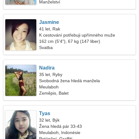
Manželství
Jasmine
41 let, Rak
K cestování potřebuji upřímného muže
162 cm (5'4"), 67 kg (147 liber)
Svatba
Nadira
35 let, Ryby
Svobodná žena hledá manžela
Meulaboh
Zeměpis, Balet
Tyas
32 let, Býk
Žena hledá pár 33-43
Meulaboh, Indonésie
Potápění, Graffiti