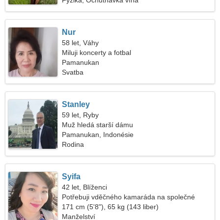
Fyzika, Ochutnávka vína
Nur
58 let, Váhy
Miluji koncerty a fotbal
Pamanukan
Svatba
Stanley
59 let, Ryby
Muž hledá starší dámu
Pamanukan, Indonésie
Rodina
Syifa
42 let, Blíženci
Potřebuji vděčného kamaráda na společné
lyžování
171 cm (5'8"), 65 kg (143 liber)
Manželství