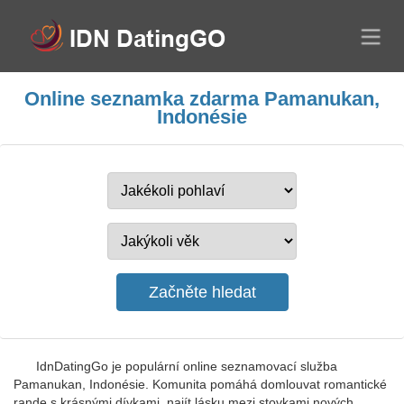
Online seznamka zdarma Pamanukan,
Indonésie
IdnDatingGo je populární online seznamovací služba
Pamanukan, Indonésie. Komunita pomáhá domlouvat romantické
rande s krásnými dívkami, najít lásku mezi stovkami nových